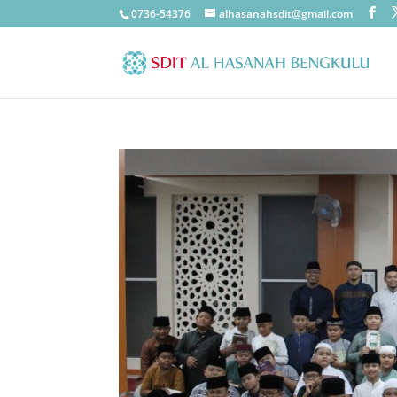
0736-54376
alhasanahsdit@gmail.com