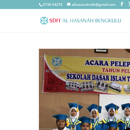
0736-54376
alhasanahsdit@gmail.com