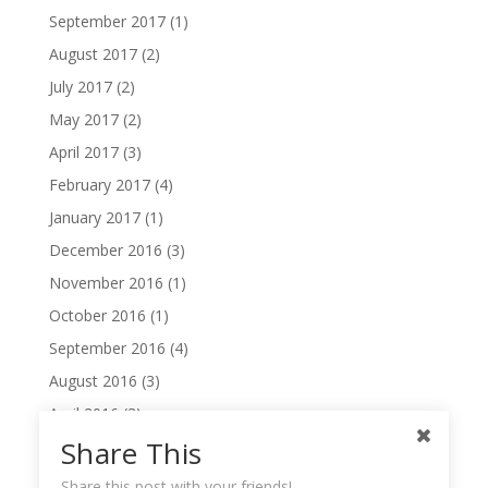
September 2017
(1)
August 2017
(2)
July 2017
(2)
May 2017
(2)
April 2017
(3)
February 2017
(4)
January 2017
(1)
December 2016
(3)
November 2016
(1)
October 2016
(1)
September 2016
(4)
August 2016
(3)
April 2016
(3)
Share This
February 2016
(1)
January 2016
(1)
Share this post with your friends!