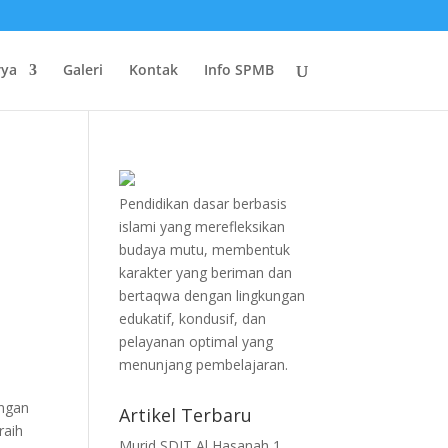
rya
Galeri
Kontak
Info SPMB
Pendidikan dasar berbasis
islami yang merefleksikan
budaya mutu, membentuk
karakter yang beriman dan
bertaqwa dengan lingkungan
edukatif, kondusif, dan
pelayanan optimal yang
menunjang pembelajaran.
engan
Artikel Terbaru
raih
Murid SDIT Al Hasanah 1